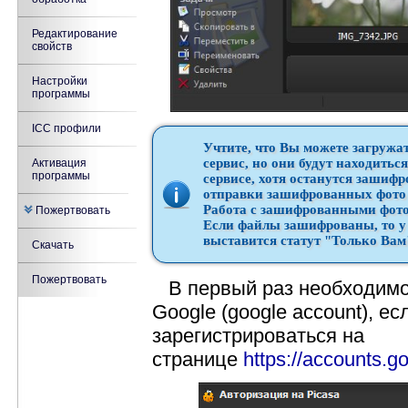
Редактирование
свойств
Настройки
программы
ICC профили
Учтите, что Вы можете
загружа
сервис, но они будут находитьс
Активация
программы
сервисе
, хотя останутся зашиф
отправки зашифрованных фото 
Работа с зашифрованными фот
Пожертвовать
Если файлы зашифрованы, то у
выставится статут "Только Вам
Скачать
Пожертвовать
В первый раз необходимо 
Google (google account), е
зарегистрироваться на
странице
https://accounts.