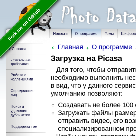
Fork me on GitHub
Новости
О программе
Темы
Шифров
Главная
О программе
Справка
Загрузка на Picasa
• Системные
требования
Для того, чтобы отправит
Работа с
необходимо выполнить нес
коллекциями
в вид, что у данного серви
Определение
умолчанию позволяют:
лиц
Создавать не более 100
Поиск и
удаление
Загружать файлы размеро
дубликатов
отправить видео, его во
Поддержка тем
специализированном пр